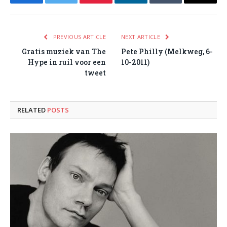
Facebook
Twitter
Pinterest
LinkedIn
Tumblr
Email
PREVIOUS ARTICLE
NEXT ARTICLE
Gratis muziek van The
Pete Philly (Melkweg, 6-
Hype in ruil voor een
10-2011)
tweet
RELATED
POSTS