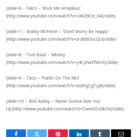
{slide=6 – Falco – ‘Rock Me Amadeus’
}http://www.youtube.com/watch?v=cVikZ8Oe_XA{/slide}
{slide=7 – Bobby McFerrin – ‘Don’t Worry Be Happy’
}http://www.youtube.com/watch?v=d-diB65scQU{/slide}
{slide=8 – Toni Basil – ‘Mickey’
}http://www.youtube.com/watch?v=y4CyNvEfWoE{/slide}
{slide=9 – Taco – ‘Puttin’ On The Ritz’
}http://www.youtube.com/watch?v=eubhg1gTyj8{/slide}
{slide=10 – Rick Astley – ‘Never Gonna Give You
Up’}http://www.youtube.com/watch?v=CwnnSSs0kFA{/slide}