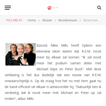
MUZIEKNIEUWS
Nooit meer R.E.M.
YOU ARE AT:
Home
Muziek
Muzieknieuws
Nooit meer R.E.M.
»
»
»
BY
REDACTIE
26 SEPTEMBER 2011
Bassist Mike Mills heeft tijdens een
interview laten weten dat R.E.M. nooit
meer bij elkaar zal komen. “Ik zal nooit
meer het podium samen delen met
Michael Stipe en Peter Buck”. Met deze
verklaring is het dus duidelijk dat een reünie van R.E.M.
onwaarschijnlijk is. Op de vraag hoe het nu met hem gaat nu
de band officieel uit elkaar is antwoordde hij, “Natuurlijk ben ik
verdrietig dat ik nooit meer met Michael en Peter op zal
treden”, aldus Mills.