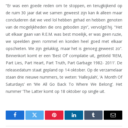
“Er was een goede reden om te stoppen, en terugkijkend op
de ruim 30 jaar dat we samen geweest zijn kan ik alleen maar
concluderen dat we veel lol hebben gehad en hebben genoten
van de mogelijkheden die ons geboden zijn”, vervolgd hij. “Het
uit elkaar gaan van R.E.M. was best moeilijk, er was geen ruzie,
we speelden geen rommel en konden heel goed met elkaar
opschieten. We zijn gelukkig, maar het is genoeg geweest zo”.
Binnenkort komt er een ‘Best Of’ compilatie uit, getiteld ‘REM,
Part Lies, Part Heart, Part Truth, Part Garbage 1982- 2011’. De
releasedatum staat gepland op 14 oktober. Op de verzamelaar
staan drie nieuwe nummers, te weten: ‘Hallejulah’, ‘A Month Of
Saturdays’ en ‘We All Go Back To Where We Belong’. Het
nummer ‘The Latter komt op 18 oktober op single uit.
Facebook
Twitter
Pinterest
LinkedIn
Tumblr
Email