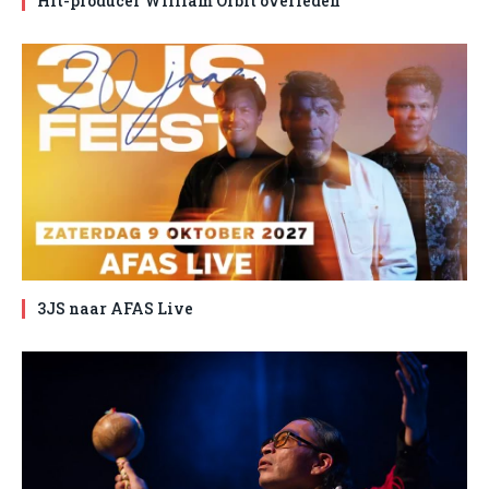
Hit-producer William Orbit overleden
3JS naar AFAS Live