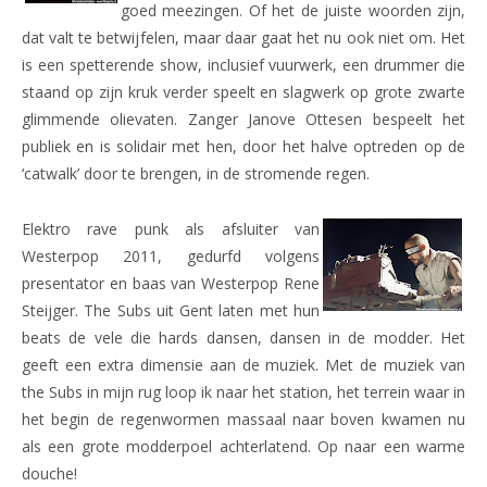
goed meezingen. Of het de juiste woorden zijn,
dat valt te betwijfelen, maar daar gaat het nu ook niet om. Het
is een spetterende show, inclusief vuurwerk, een drummer die
staand op zijn kruk verder speelt en slagwerk op grote zwarte
glimmende olievaten. Zanger Janove Ottesen bespeelt het
publiek en is solidair met hen, door het halve optreden op de
‘catwalk’ door te brengen, in de stromende regen.
Elektro rave punk als afsluiter van
Westerpop 2011, gedurfd volgens
presentator en baas van Westerpop Rene
Steijger. The Subs uit Gent laten met hun
beats de vele die hards dansen, dansen in de modder. Het
geeft een extra dimensie aan de muziek. Met de muziek van
the Subs in mijn rug loop ik naar het station, het terrein waar in
het begin de regenwormen massaal naar boven kwamen nu
als een grote modderpoel achterlatend. Op naar een warme
douche!