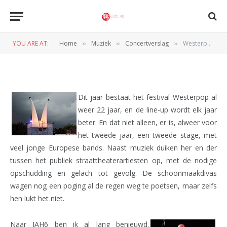
Westerpop Festival (Delft, 27-
08-2011)
YOU ARE AT:
Home
Muziek
Concertverslag
Westerpop Festival (Delft, 27-08-2011)
»
»
»
BY
REDACTIE
29 AUGUSTUS 2011
Dit jaar bestaat het festival Westerpop al
weer 22 jaar, en de line-up wordt elk jaar
beter. En dat niet alleen, er is, alweer voor
het tweede jaar, een tweede stage, met
veel jonge Europese bands. Naast muziek duiken her en der
tussen het publiek straattheaterartiesten op, met de nodige
opschudding en gelach tot gevolg. De schoonmaakdivas
wagen nog een poging al de regen weg te poetsen, maar zelfs
hen lukt het niet.
Naar JAH6 ben ik al lang benieuwd.