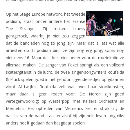
Op het Stage Europe network, het tweede
podium, staat onder andere het Franse
The Strange. Zij maken bluesy
garagerock, waarbij je niet zou zeggen
dat de bandleden nog zo jong zijn. Maar dat is iets wat alle
artiesten op dit podium bind: ze zijn nog erg jong, soms nog
niet eens 16. Maar dat doet niet onder voor de muziek die ze
allemaal maken. De zanger van Fexet springt als een volleerd
skater/gitarist in de lucht, de twee singer-songwriters Roufaida
& Pluck spelen goed in het gehoor liggende liedjes op gitaar en
viool. Al twijfelt Roufaida zelf wat over haar vioolkunsten,
maar daar is geen reden voor. De Noren zijn goed
vertegenwoordigt op Westerpop, met Kaizers Orchestra en
Memetics. Het optreden van Memetics ziet er strak uit, de
bassist van de band staat er alsof hij zijn hele leven lang niks
anders heeft gedaan dan basgitaar spelen.