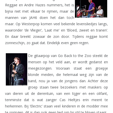
Reggae en Andre Hazes nummers, het is
bijna niet met elkaar te rijmen, maar de
mannen van JAH6 doen het dan toch
maar. Op Westerpop komen veel bekende levensliedjes langs,
waaronder ‘de Vlieger’, ’Laat me’ en ‘Bloed, zweet en tranen’.
En daar breekt zowaar de zon door. Tijdens reggae komt
zonneschijn, zo gaat dat. Eindelijk even geen regen.
De gitaarpop van Go Back to the Zoo steekt de
mensen op het veld aan, er wordt gedanst en
meegezongen. Vooraan staat een groepje
blonde meiden, die helemaal weg zijn van de
band, nou ja van de jongens dan. Achter deze
groep staan twee bezoekers met maskers op
van dieren uit de dierentuin, van een tijger en een olifant,
tenminste dat is wat zanger Cas Hieltjes erin meent te
herkennen. Bij ‘Electric’ staan veel kinderen in de modder mee
te springen, dit is dan ook geen lied om bij stil te blijven staan!