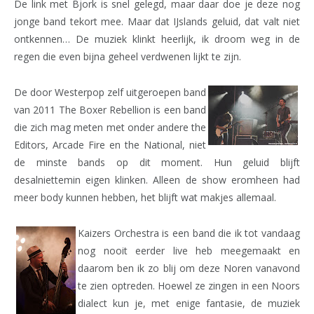
De link met Bjork is snel gelegd, maar daar doe je deze nog
jonge band tekort mee. Maar dat IJslands geluid, dat valt niet
ontkennen… De muziek klinkt heerlijk, ik droom weg in de
regen die even bijna geheel verdwenen lijkt te zijn.
De door Westerpop zelf uitgeroepen band
van 2011 The Boxer Rebellion is een band
die zich mag meten met onder andere the
Editors, Arcade Fire en the National, niet
de minste bands op dit moment. Hun geluid blijft
desalniettemin eigen klinken. Alleen de show eromheen had
meer body kunnen hebben, het blijft wat makjes allemaal.
Kaizers Orchestra is een band die ik tot vandaag
nog nooit eerder live heb meegemaakt en
daarom ben ik zo blij om deze Noren vanavond
te zien optreden. Hoewel ze zingen in een Noors
dialect kun je, met enige fantasie, de muziek