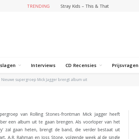
TRENDING
Stray Kids – This & That
p Mick Jagger brengt
rslagen
Interviews
CD Recensies
Prijsvragen
Nieuwe supergroep Mick Jagger brengt album uit
pergroep van Rolling Stones-frontman Mick Jagger heeft
er een album uit te gaan brengen. Als voorloper van het
’ zal gaan heten, brengt de band, die verder bestaat uit
t, A.R. Rahman en Joss Stone, volgende week al de single