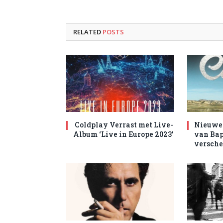
RELATED
POSTS
Coldplay Verrast met Live-
Nieuwe 
Album ‘Live in Europe 2023’
van Bap
versche