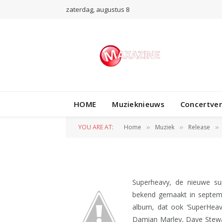
zaterdag, augustus 8
RELEASE
Nieuwe supergroe
HOME
Muzieknieuws
Concertve
album uit
YOU ARE AT:
Home
Muziek
Release
»
»
»
BY
REDACTIE
4 JULI 2011
Superheavy, de nieuwe su
bekend gemaakt in septemb
album, dat ook ‘SuperHeavy
Damian Marley, Dave Stewar