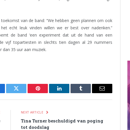
de toekomst van de band: “We hebben geen plannen om ook
et echt leuk vinden willen we er best over nadenken.”
oemt de band ‘een experiment dat uit de hand van een
e vijf topartiesten in slechts tien dagen al 29 nummers
r dan 35 uur aan muziek.
cebook
Twitter
Pinterest
LinkedIn
Tumblr
Email
E
NEXT ARTICLE
e
Tina Turner beschuldigd van poging
s
tot doodslag