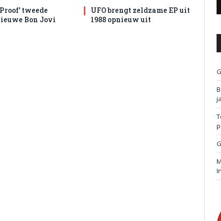
 Proof’ tweede
UFO brengt zeldzame EP uit
nieuwe Bon Jovi
1988 opnieuw uit
G
B
j
T
p
G
M
I