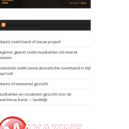
MUZIKANTENBANK
itarist zoekt band of nieuw project!
eginner gitarist zoekt muzikanten om mee te
ammen.
oetsenist zoekt (semi) akoestische coverband in stijl
op/rock
itarist of toetsenist gezocht
uzikanten en vocalisten gezocht voor de
nnerVerse-band — landelijk