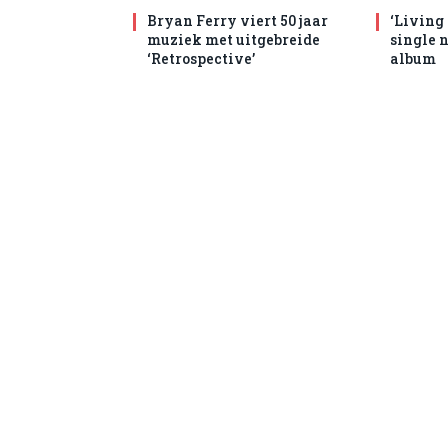
Bryan Ferry viert 50 jaar
‘Living
muziek met uitgebreide
single 
‘Retrospective’
album