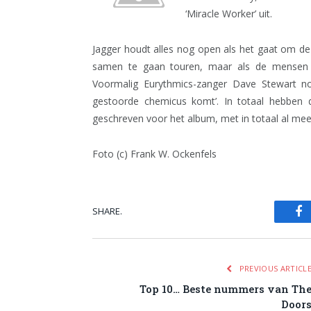
‘Miracle Worker’ uit.
Jagger houdt alles nog open als het gaat om 
samen te gaan touren, maar als de mensen h
Voormalig Eurythmics-zanger Dave Stewart n
gestoorde chemicus komt’. In totaal hebben d
geschreven voor het album, met in totaal al mee
Foto (c) Frank W. Ockenfels
SHARE.
Fa
PREVIOUS ARTICL
Top 10… Beste nummers van Th
Door