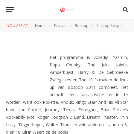
Line-up Bospop compleet met
Popa Chubby en Yasmin
YOU ARE AT:
Home
Festival
Bospop
Line-up Bospop compleet met Popa Chubby en Yasmin
»
»
»
BY
REDACTIE
18 MEI 2011
Het programma is volledig. Yasmin,
Popa Chubby, The Juke Joints,
Vanderbuyst, Harry & De Gebroeëke
Zwiêgelkes en The 101’s maken de line-
up van Bospop 2011 compleet. Het
belooft een fantastische editie te
worden, want ook Roxette, Anouk, Ringo Starr And His All Star
band, Joe Cocker, Journey, Texas, Foreigner, Brian Setzer’s
Rockabilly Riot, Roger Hodgson & Band, Dream Theater, Thin
Lizzy, Triggerfinger, Walter Trout en vele anderen staan op 8,
9 en 10 juli in Weert op de podia.