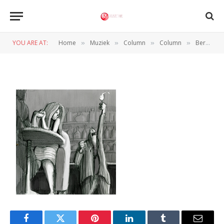
berthold 7 – maxazine
YOU ARE AT:
Home
Muziek
Column
Column
Berthold Sleuth – San Vicente, El Salvador
»
»
»
»
BY
REDACTIE
24 APRIL 2011