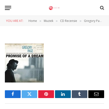
gregorypage
YOU ARE AT:
Home
Muziek
CD Recensie
Gregory Page – Promise of a Dream
»
»
»
BY
REDACTIE
25 OKTOBER 2010
Facebook
Twitter
Pinterest
LinkedIn
Tumblr
Email