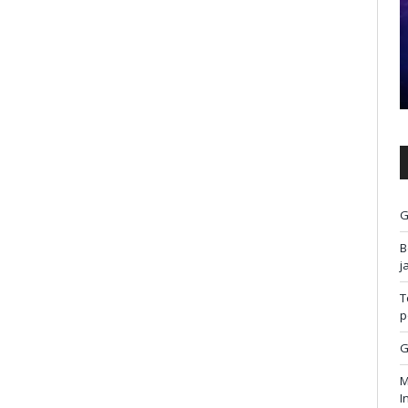
G
B
j
T
p
G
M
I