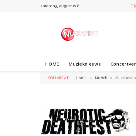
zaterdag, augustus 8
T
HOME
Muzieknieuws
Concertve
neurotic deathfes
YOU ARE AT:
Home
Muziek
Muzieknieu
»
»
BY
REDACTIE
3 OKTOBER 2010