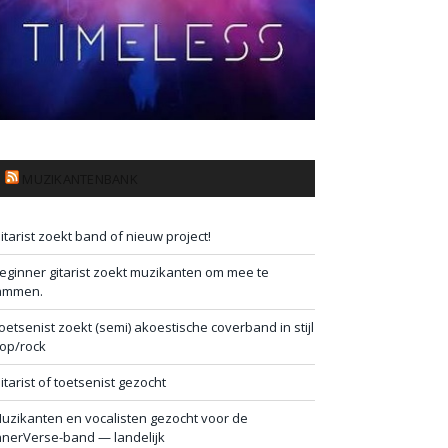
MUZIKANTENBANK
itarist zoekt band of nieuw project!
eginner gitarist zoekt muzikanten om mee te
ammen.
oetsenist zoekt (semi) akoestische coverband in stijl
op/rock
itarist of toetsenist gezocht
uzikanten en vocalisten gezocht voor de
nnerVerse-band — landelijk