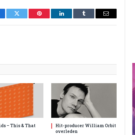
cebook
Twitter
Pinterest
LinkedIn
Tumblr
Email
ids – This & That
Hit-producer William Orbit
overleden