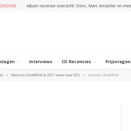
RENDING
Album recensie overzicht: Doro, Marc Amacher en mee
rslagen
Interviews
CD Recensies
Prijsvragen
t
ws
Neurotic Deathfest in 2011 weer naar 013
neurotic deathfest
»
»