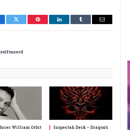
cebook
Twitter
Pinterest
LinkedIn
Tumblr
Email
 zelfmoord
ducer William Orbit
Inspectah Deck – Dragon’s