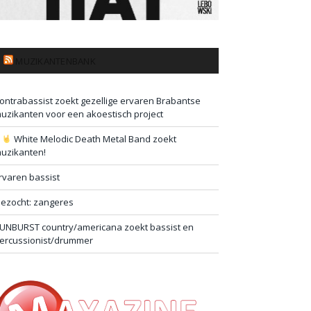
MUZIKANTENBANK
ontrabassist zoekt gezellige ervaren Brabantse
uzikanten voor een akoestisch project
#
White Melodic Death Metal Band zoekt
uzikanten!
rvaren bassist
ezocht: zangeres
UNBURST country/americana zoekt bassist en
ercussionist/drummer