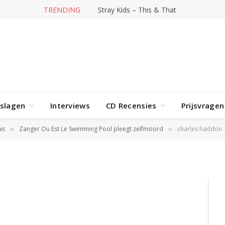
TRENDING
Stray Kids – This & That
rslagen
Interviews
CD Recensies
Prijsvragen
ws
Zanger Ou Est Le Swimming Pool pleegt zelfmoord
charles haddon
»
»