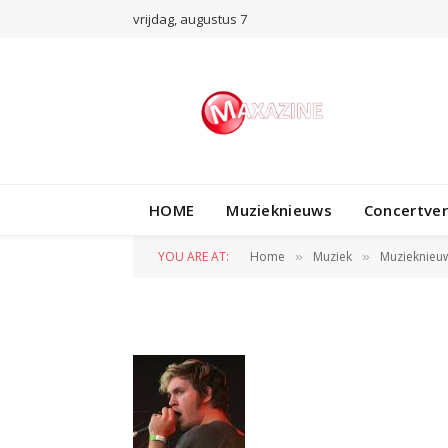
vrijdag, augustus 7
HOME
Muzieknieuws
Concertve
charles haddon
YOU ARE AT:
Home
Muziek
Muzieknieu
»
»
BY
REDACTIE
21 AUGUSTUS 2010