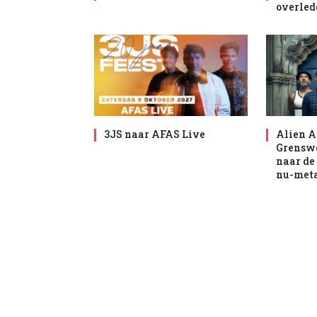
overled
3JS naar AFAS Live
Alien A
Grenswe
naar de
nu-met