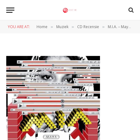
miamayacover
YOU ARE AT:
Home
Muziek
CD Recensie
M.I.A. – Maya
»
»
»
»
BY
REDACTIE
24 JULI 2010