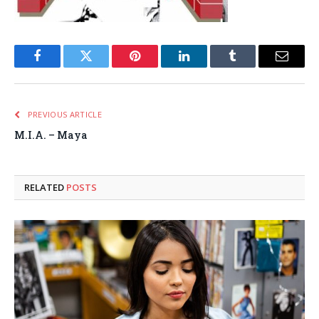
Facebook
Twitter
Pinterest
LinkedIn
Tumblr
Email
PREVIOUS ARTICLE
M.I.A. – Maya
RELATED
POSTS