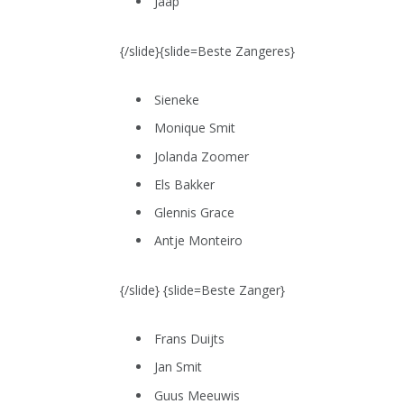
Jaap
{/slide}{slide=Beste Zangeres}
Sieneke
Monique Smit
Jolanda Zoomer
Els Bakker
Glennis Grace
Antje Monteiro
{/slide} {slide=Beste Zanger}
Frans Duijts
Jan Smit
Guus Meeuwis