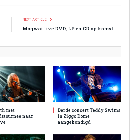
E
NEXT ARTICLE
0
Mogwai live DVD, LP en CD op komst
th met
Derde concert Teddy Swims
dstournee naar
in Ziggo Dome
ive
aangekondigd