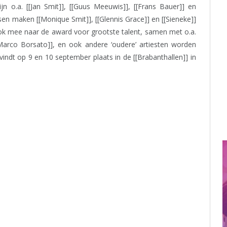
n o.a. [[Jan Smit]], [[Guus Meeuwis]], [[Frans Bauer]] en
n maken [[Monique Smit]], [[Glennis Grace]] en [[Sieneke]]
ook mee naar de award voor grootste talent, samen met o.a.
[[Marco Borsato]], en ook andere ‘oudere’ artiesten worden
 vindt op 9 en 10 september plaats in de [[Brabanthallen]] in