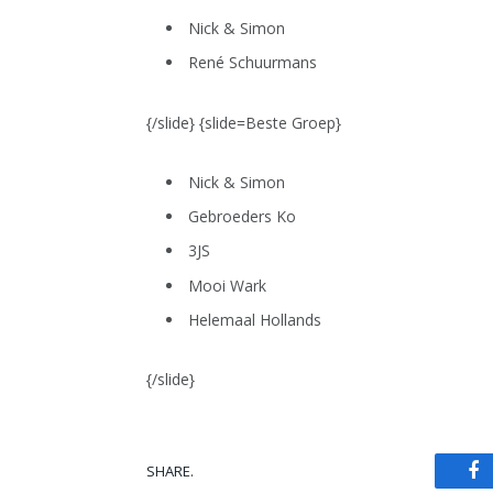
Nick & Simon
René Schuurmans
{/slide} {slide=Beste Groep}
Nick & Simon
Gebroeders Ko
3JS
Mooi Wark
Helemaal Hollands
{/slide}
SHARE.
Fa