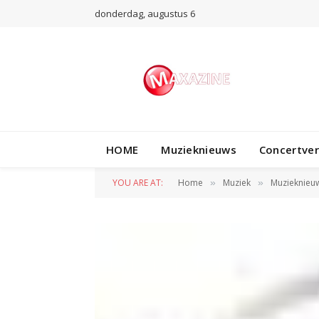
donderdag, augustus 6
HOME
Muzieknieuws
Concertve
YOU ARE AT:
Home
Muziek
Muzieknieu
»
»