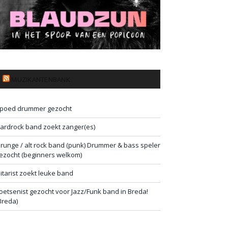
MUZIKANTENBANK
poed drummer gezocht
ardrock band zoekt zanger(es)
runge / alt rock band (punk) Drummer & bass speler
ezocht (beginners welkom)
itarist zoekt leuke band
oetsenist gezocht voor Jazz/Funk band in Breda!
Breda)