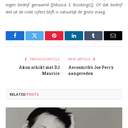
eigen bedrijf genaamd [[Musica E Bookings]]. Of dat bedrijf
wel uit de rode cijfers blijft is natuurlijk de grote vraag.
Facebook
Twitter
Pinterest
LinkedIn
Tumblr
Email
PREVIOUS ARTICLE
NEXT ARTICLE
Akon schikt met DJ
Aerosmith’s Joe Perry
Maurice
aangereden
RELATED
POSTS