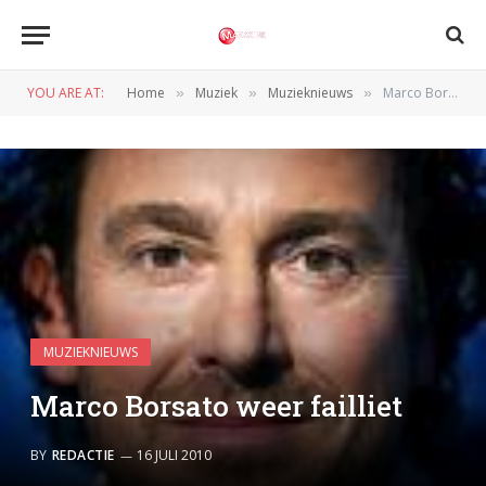
YOU ARE AT:
Home
Muziek
Muzieknieuws
Marco Borsato weer failliet
»
»
»
MUZIEKNIEUWS
Marco Borsato weer failliet
BY
REDACTIE
16 JULI 2010