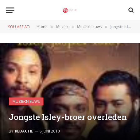
YOU ARE AT:
Home
Muziek
Muzieknieuws
Jongste Isley-broer overleden
»
»
»
MUZIEKNIEUWS
Jongste Isley-broer overleden
BY
REDACTIE
8 JUNI 2010