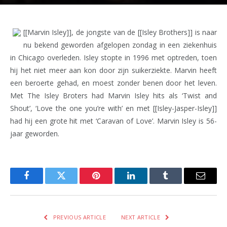
[[Marvin Isley]], de jongste van de [[Isley Brothers]] is naar
nu bekend geworden afgelopen zondag in een ziekenhuis
in Chicago overleden. Isley stopte in 1996 met optreden, toen
hij het niet meer aan kon door zijn suikerziekte. Marvin heeft
een beroerte gehad, en moest zonder benen door het leven.
Met The Isley Broters had Marvin Isley hits als ‘Twist and
Shout’, ‘Love the one you’re with’ en met [[Isley-Jasper-Isley]]
had hij een grote hit met ‘Caravan of Love’. Marvin Isley is 56-
jaar geworden.
Facebook
Twitter
Pinterest
LinkedIn
Tumblr
Email
PREVIOUS ARTICLE
NEXT ARTICLE