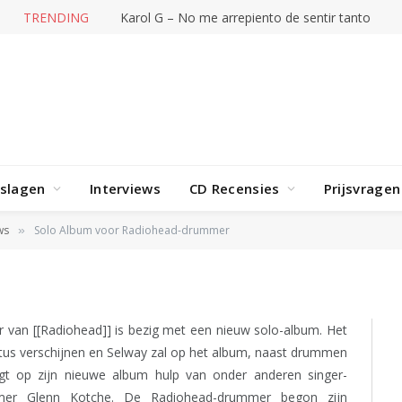
TRENDING
The Mountain Goats – Days
rslagen
Interviews
CD Recensies
Prijsvragen
 Radiohead-drummer
ws
Solo Album voor Radiohead-drummer
»
r van [[Radiohead]] is bezig met een nieuw solo-album. Het
stus verschijnen en Selway zal op het album, naast drummen
jgt op zijn nieuwe album hulp van onder anderen singer-
mmer Glenn Kotche. De Radiohead-drummer begon zijn