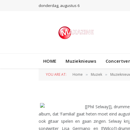
donderdag, augustus 6
MUZIEKNIEUWS
HOME
Muzieknieuws
Concertve
Solo Album voor
YOU ARE AT:
Home
Muziek
Muzieknieu
»
»
BY
REDACTIE
4 JUNI 2010
[[Phil Selway]], drumme
album, dat ‘Familial’ gaat heten moet eind augu
ook gitaar spelen en gaan zingen. Selway kri
songwriter Lisa Germano en [[Wilco]]-dru