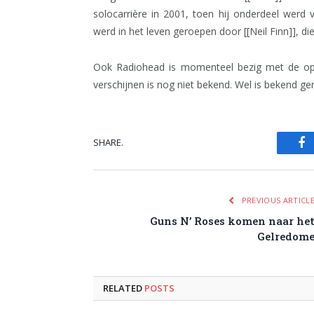
solocarrière in 2001, toen hij onderdeel werd va
werd in het leven geroepen door [[Neil Finn]], 
Ook Radiohead is momenteel bezig met de o
verschijnen is nog niet bekend. Wel is bekend g
SHARE.
Fa
PREVIOUS ARTICL
Guns N’ Roses komen naar he
Gelredom
RELATED
POSTS