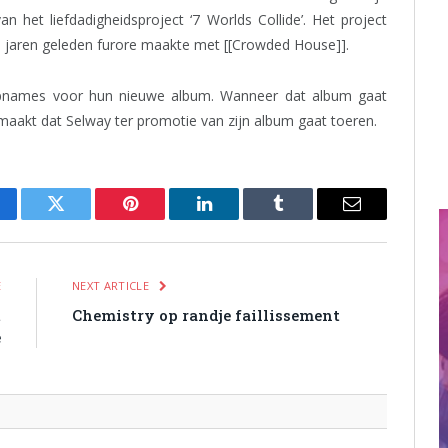
n het liefdadigheidsproject ‘7 Worlds Collide’. Het project
die jaren geleden furore maakte met [[Crowded House]].
pnames voor hun nieuwe album. Wanneer dat album gaat
emaakt dat Selway ter promotie van zijn album gaat toeren.
cebook
Twitter
Pinterest
LinkedIn
Tumblr
Email
E
NEXT ARTICLE
t
Chemistry op randje faillissement
e