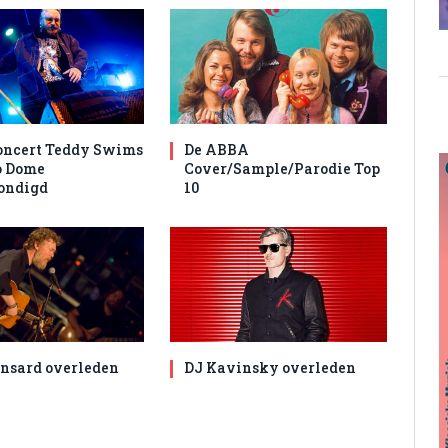
oncert Teddy Swims
De ABBA
o Dome
Cover/Sample/Parodie Top
ondigd
10
nsard overleden
DJ Kavinsky overleden