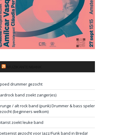
MUZIKANTENBANK
poed drummer gezocht
ardrock band zoekt zanger(es)
runge / alt rock band (punk) Drummer & bass speler
ezocht (beginners welkom)
itarist zoekt leuke band
oetsenist gezocht voor Jazz/Funk band in Breda!