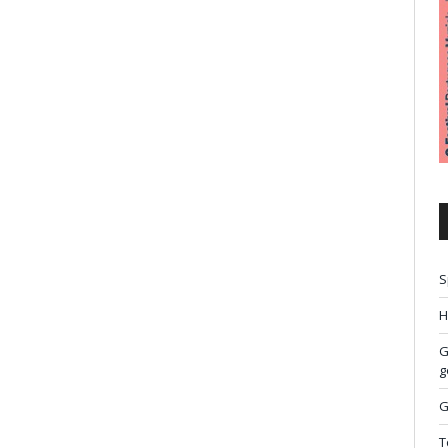
S
H
G
g
G
T