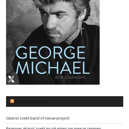
MUZIKANTENBANK
Gitarist zoekt band of nieuw project!
Beginner gitarist zoekt muzikanten om mee te jammen.