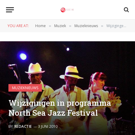
YOU ARE AT:
Home
Muziek
Muzieknieuws
Wijzigingen in programma North Sea Jazz Festival
»
»
»
MUZIEKNIEUWS
Wijzigingen in programma
North Sea Jazz Festival
BY
REDACTIE
3 JUNI 2010