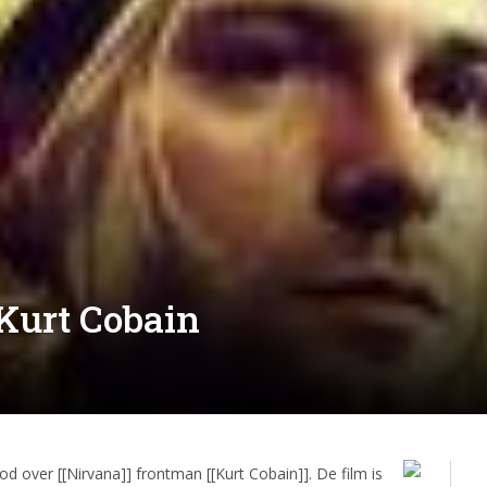
Kurt Cobain
d over [[Nirvana]] frontman [[Kurt Cobain]]. De film is