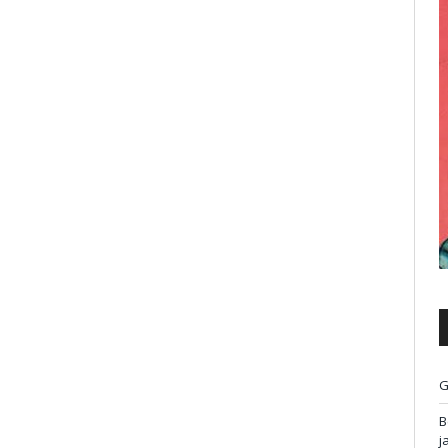
G
B
j