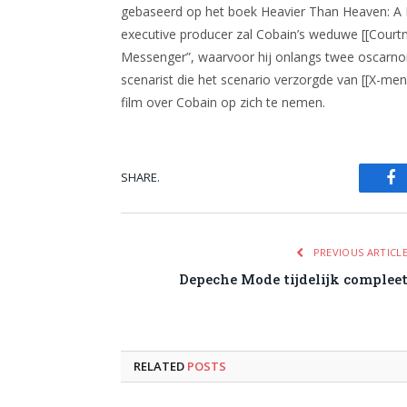
gebaseerd op het boek Heavier Than Heaven: A B
executive producer zal Cobain’s weduwe [[Court
Messenger”, waarvoor hij onlangs twee oscarnomi
scenarist die het scenario verzorgde van [[X-men
film over Cobain op zich te nemen.
SHARE.
Fa
PREVIOUS ARTICL
Depeche Mode tijdelijk complee
RELATED
POSTS