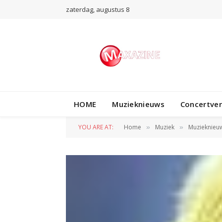
zaterdag, augustus 8
HOME
Muzieknieuws
Concertve
YOU ARE AT:
Home
Muziek
Muzieknieu
»
»