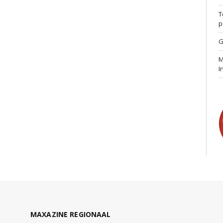
T
p
G
M
I
MAXAZINE REGIONAAL