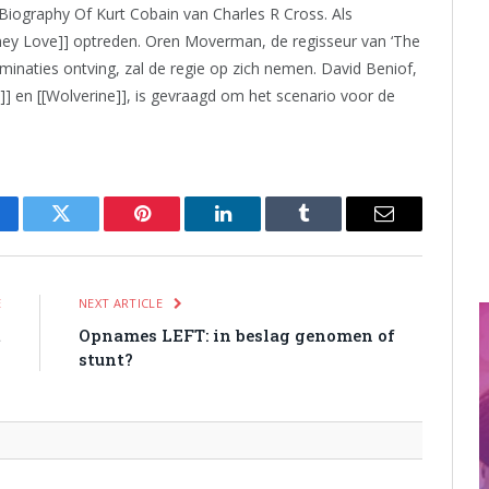
iography Of Kurt Cobain van Charles R Cross. Als
ney Love]] optreden. Oren Moverman, de regisseur van ‘The
naties ontving, zal de regie op zich nemen. David Beniof,
]] en [[Wolverine]], is gevraagd om het scenario voor de
cebook
Twitter
Pinterest
LinkedIn
Tumblr
Email
E
NEXT ARTICLE
t
Opnames LEFT: in beslag genomen of
stunt?