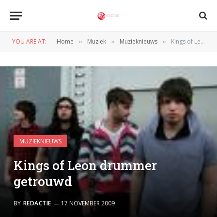
YOU ARE AT:
Home
Muziek
Muzieknieuws
Kings of Leon drummer getrouwd
»
»
»
MUZIEKNIEUWS
Kings of Leon drummer
getrouwd
BY
REDACTIE
17 NOVEMBER 2009