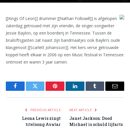
[[Kings Of Leon]] drummer [[Nathan Followill]] is afgelopen
zaterdag getrouwd met zijn vriendin, de singer-songwriter
Jessie Baylon, op een boerderij in Tennessee. Tussen de
bruiloftsgasten zat naast zijn bandmaatjes ook Baylin’s oude
klasgenoot [[Scarlett Johansson]]. Het kers verse getrouwde
koppel heeft elkaar in 2006 op een Music festival in Tennessee
ontmoet en waren 3 jaar samen.
Facebook
Twitter
Pinterest
LinkedIn
Tumblr
Email
PREVIOUS ARTICLE
NEXT ARTICLE
Leona Lewis zingt
Janet Jackson: Dood
titelsong Avatar
Michael is schuld lijfarts