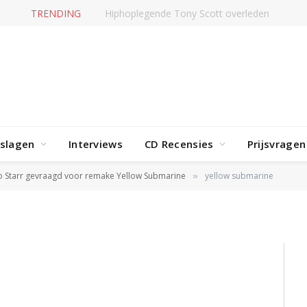
TRENDING
Jerney Kaagman overleden
rslagen
Interviews
CD Recensies
Prijsvragen
e
o Starr gevraagd voor remake Yellow Submarine
yellow submarine
»