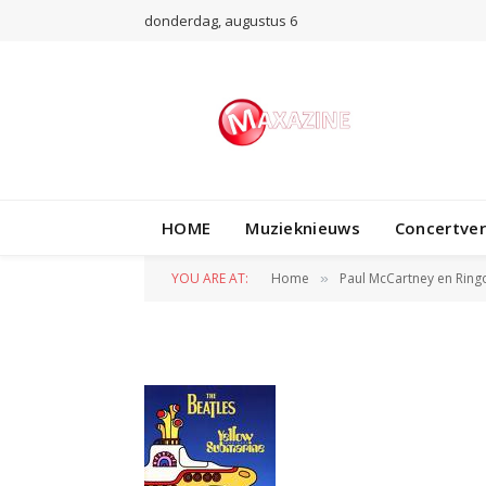
donderdag, augustus 6
HOME
Muzieknieuws
Concertve
yellow submarin
YOU ARE AT:
Home
Paul McCartney en Ring
»
BY
REDACTIE
8 NOVEMBER 2009