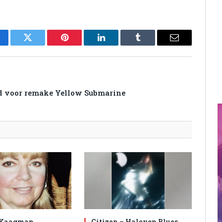
cebook
Twitter
Pinterest
LinkedIn
Tumblr
Email
d voor remake Yellow Submarine
 Kaagman
Citizen – Halcyon Blues