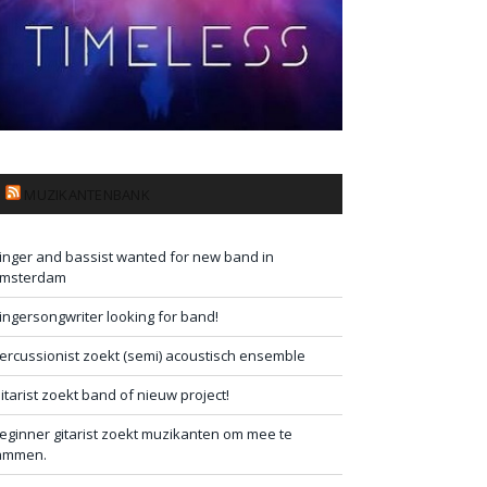
MUZIKANTENBANK
inger and bassist wanted for new band in
msterdam
ingersongwriter looking for band!
ercussionist zoekt (semi) acoustisch ensemble
itarist zoekt band of nieuw project!
eginner gitarist zoekt muzikanten om mee te
ammen.