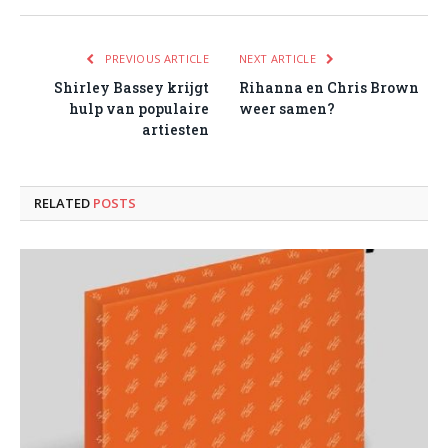
PREVIOUS ARTICLE
NEXT ARTICLE
Shirley Bassey krijgt
Rihanna en Chris Brown
hulp van populaire
weer samen?
artiesten
RELATED
POSTS