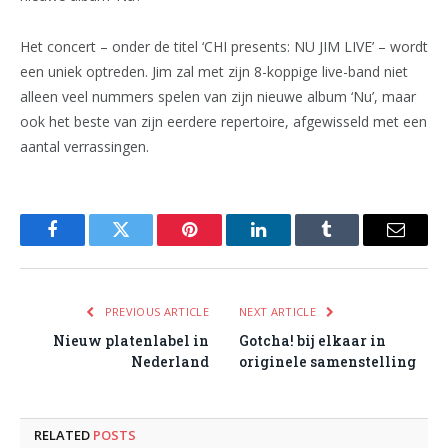
Het concert – onder de titel ‘CHI presents: NU JIM LIVE’ – wordt
een uniek optreden. Jim zal met zijn 8-koppige live-band niet
alleen veel nummers spelen van zijn nieuwe album ‘Nu’, maar
ook het beste van zijn eerdere repertoire, afgewisseld met een
aantal verrassingen.
Facebook
Twitter
Pinterest
LinkedIn
Tumblr
Email
PREVIOUS ARTICLE
NEXT ARTICLE
Nieuw platenlabel in
Gotcha! bij elkaar in
Nederland
originele samenstelling
RELATED
POSTS