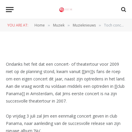
MUZIEKNIEUWS
Toch concert van Jim in 2009
YOU ARE AT:
Home
Muziek
Muzieknieuws
Toch concert van Jim in 2009
»
»
»
BY
REDACTIE
29 MEI 2009
Ondanks het feit dat een concert- of theatertour voor 2009
niet op de planning stond, kwam vanuit [[Jim]]s fans de roep
om een eigen concert dit jaar, naast zijn optredens in het land.
Aan die vraag wordt nu voldaan middels een optreden in [[club
Panama]] in Amsterdam, dat Jims eerste concert is na zijn
succesvolle theatertour in 2007.
Op vrijdag 3 juli zal Jim een eenmalig concert geven in club
Panama, naar aanleiding van de succesvolle release van zijn
nieuwe album ‘Nu’.