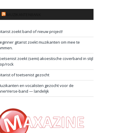
MUZIKANTENBANK
itarist zoekt band of nieuw project!
eginner gitarist zoekt muzikanten om mee te
ammen.
oetsenist zoekt (semi) akoestische coverband in stijl
op/rock
itarist of toetsenist gezocht
uzikanten en vocalisten gezocht voor de
nnerVerse-band — landelijk