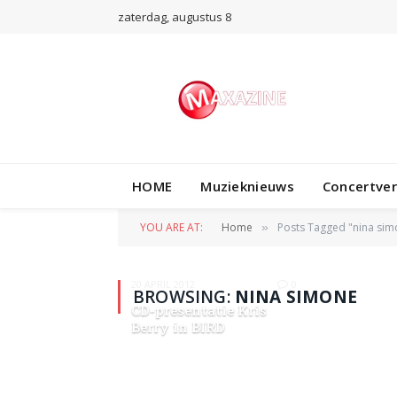
zaterdag, augustus 8
HOME
Muzieknieuws
Concertve
YOU ARE AT:
Home
Posts Tagged "nina sim
»
20 APRIL 2012
0
BROWSING:
NINA SIMONE
CD-presentatie Kris
Berry in BIRD