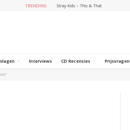
TRENDING
Stray Kids – This & That
rslagen
Interviews
CD Recensies
Prijsvragen
one"