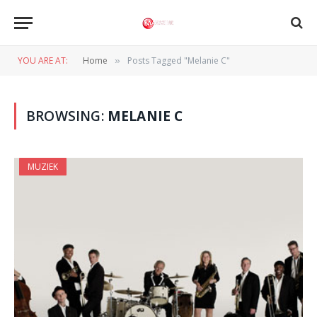
YOU ARE AT:
Home
Posts Tagged "Melanie C"
»
BROWSING:
MELANIE C
MUZIEK