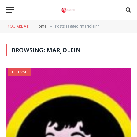
YOU ARE AT:
Home
Posts Tagged "marjolein"
»
BROWSING:
MARJOLEIN
FESTIVAL