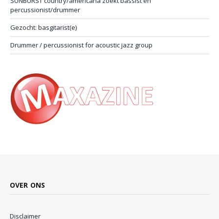
SUNBURST country/americana zoekt bassist en
percussionist/drummer
Gezocht: basgitarist(e)
Drummer / percussionist for acoustic jazz group
OVER ONS
Disclaimer