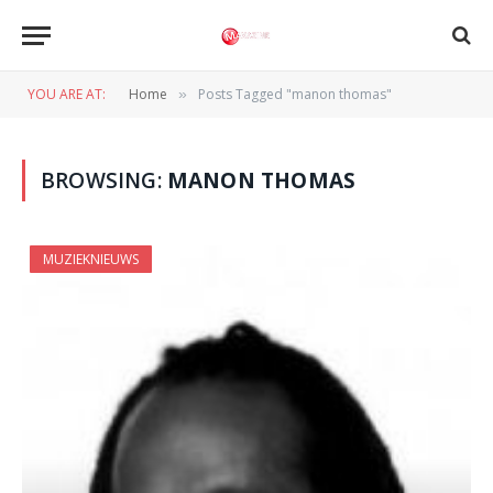
YOU ARE AT:
Home
Posts Tagged "manon thomas"
»
BROWSING:
MANON THOMAS
MUZIEKNIEUWS