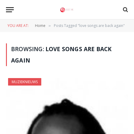
YOU ARE AT:
Home
Posts Tagged "love songs are back again"
»
BROWSING:
LOVE SONGS ARE BACK
AGAIN
MUZIEKNIEUWS