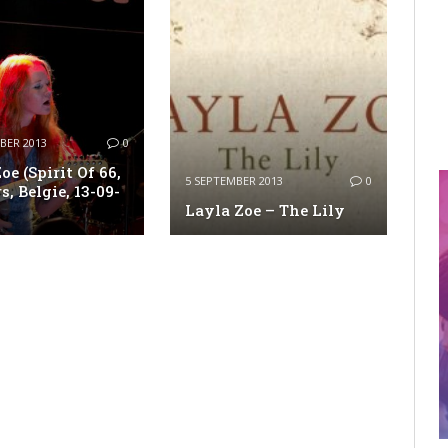
BER 2013
0
oe (Spirit Of 66,
5 SEPTEMBER 2013
0
s, Belgie, 13-09-
Layla Zoe – The Lily