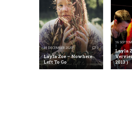
16 SEPTEM
31 DECEMBER 2020
0
Layla Z
Layla Zoe – Nowhere
Vervier
Left To Go
2013 )