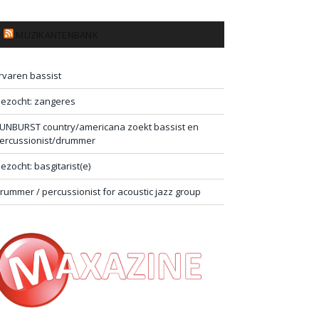
MUZIKANTENBANK
rvaren bassist
ezocht: zangeres
UNBURST country/americana zoekt bassist en
ercussionist/drummer
ezocht: basgitarist(e)
rummer / percussionist for acoustic jazz group