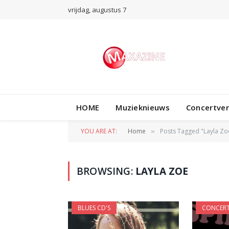
vrijdag, augustus 7
HOME
Muzieknieuws
Concertve
YOU ARE AT:
Home
Posts Tagged "Layla Zo
»
BROWSING:
LAYLA ZOE
BLUES CD'S
CONCERT