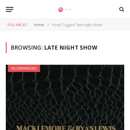
YOU ARE AT:
Home
Posts Tagged "late night show"
»
BROWSING:
LATE NIGHT SHOW
MUZIEKNIEUWS