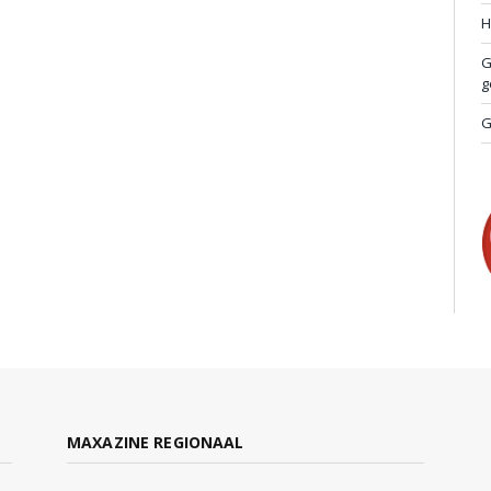
H
G
g
G
MAXAZINE REGIONAAL