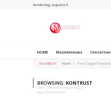
donderdag, augustus 6
HOME
Muzieknieuws
Concertve
YOU ARE AT:
Home
Posts Tagged "Kontrust
»
15 JUNI 2010
0
BROWSING:
KONTRUST
Veel namen toegevoegd
aan Geuzenpop