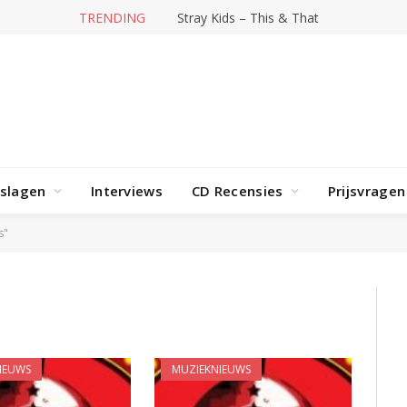
TRENDING
Stray Kids – This & That
rslagen
Interviews
CD Recensies
Prijsvragen
s"
IEUWS
MUZIEKNIEUWS