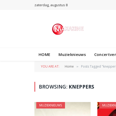
zaterdag, augustus 8
HOME
Muzieknieuws
Concertve
YOU ARE AT:
Home
Posts Tagged "knepper
»
BROWSING:
KNEPPERS
MUZIEKNIEUWS
MUZIEKN