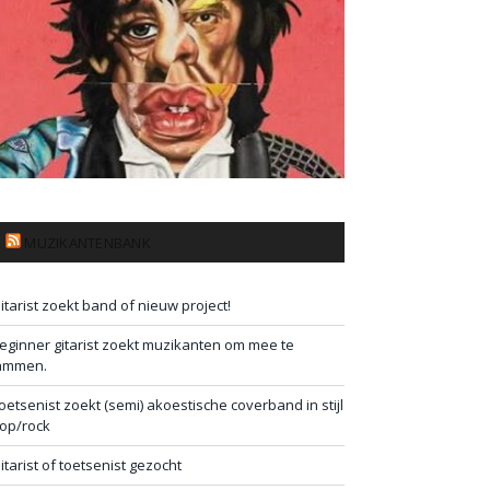
MUZIKANTENBANK
itarist zoekt band of nieuw project!
eginner gitarist zoekt muzikanten om mee te
ammen.
oetsenist zoekt (semi) akoestische coverband in stijl
op/rock
itarist of toetsenist gezocht