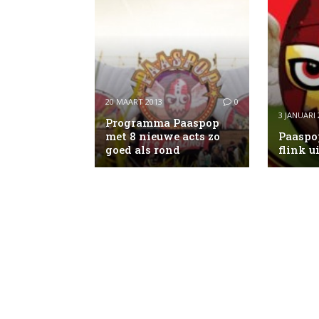
20 MAART 2013
0
3 JANUARI 
Programma Paaspop
met 8 nieuwe acts zo
Paaspop
goed als rond
flink u