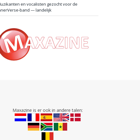
uzikanten en vocalisten gezocht voor de
nnerVerse-band — landelijk
Maxazine is er ook in andere talen: