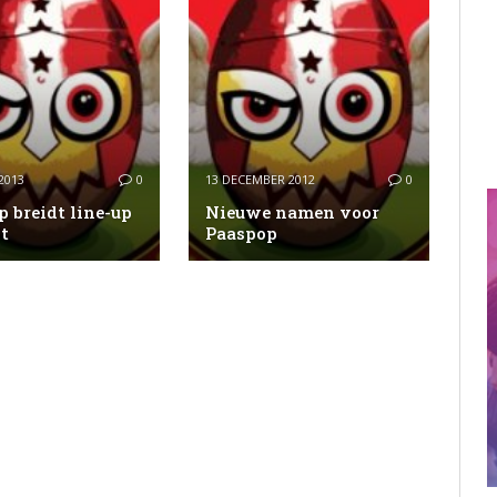
2013
0
13 DECEMBER 2012
0
 breidt line-up
Nieuwe namen voor
it
Paaspop