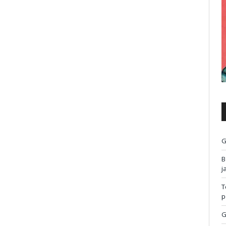
G
B
j
T
p
G