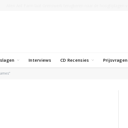
TRENDING
Hiphoplegende Tony Scott overleden
rslagen
Interviews
CD Recensies
Prijsvragen
games"