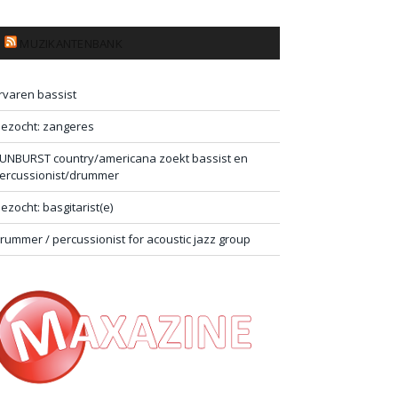
MUZIKANTENBANK
rvaren bassist
ezocht: zangeres
UNBURST country/americana zoekt bassist en
ercussionist/drummer
ezocht: basgitarist(e)
rummer / percussionist for acoustic jazz group