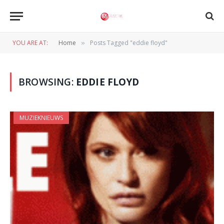
YOU ARE AT:
Home
Posts Tagged "eddie floyd"
»
BROWSING:
EDDIE FLOYD
MUZIEKNIEUWS