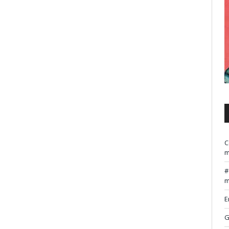
C
m
m
E
G