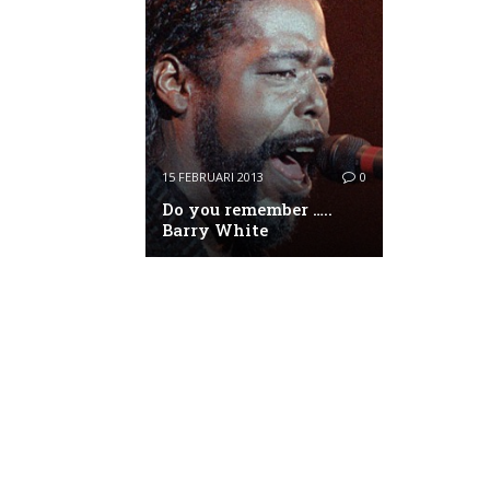
15 FEBRUARI 2013
0
Do you remember …..
Barry White