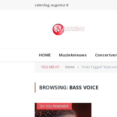
zaterdag, augustus 8
HOME
Muzieknieuws
Concertve
YOU ARE AT:
Home
Posts Tagged "bass voi
»
BROWSING:
BASS VOICE
DO YOU REMEMBER