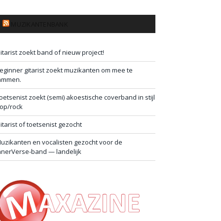
MUZIKANTENBANK
itarist zoekt band of nieuw project!
eginner gitarist zoekt muzikanten om mee te
ammen.
oetsenist zoekt (semi) akoestische coverband in stijl
op/rock
itarist of toetsenist gezocht
uzikanten en vocalisten gezocht voor de
nnerVerse-band — landelijk