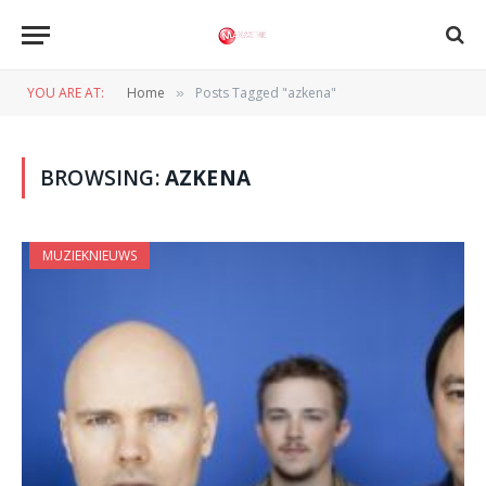
YOU ARE AT:
Home
Posts Tagged "azkena"
»
BROWSING:
AZKENA
MUZIEKNIEUWS