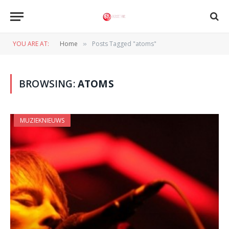
YOU ARE AT:
Home
Posts Tagged "atoms"
»
BROWSING:
ATOMS
MUZIEKNIEUWS