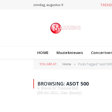
zondag, augustus 9
TREND
HOME
Muzieknieuws
Concertve
YOU ARE AT:
Home
Posts Tagged "asot 500
»
11 APRIL 2011
0
BROWSING:
ASOT 500
A State Of Trance 500
(09-04-2011, Den Bosch)