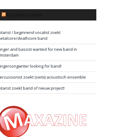
MUZIKANTENBANK
itarist / beginnend vocalist zoekt
etalcore/deathcore band
inger and bassist wanted for new band in
msterdam
ingersongwriter looking for band!
ercussionist zoekt (semi) acoustisch ensemble
itarist zoekt band of nieuw project!