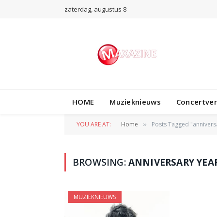
zaterdag, augustus 8
HOME
Muzieknieuws
Concertve
YOU ARE AT:
Home
Posts Tagged "annivers
»
BROWSING:
ANNIVERSARY YEA
MUZIEKNIEUWS