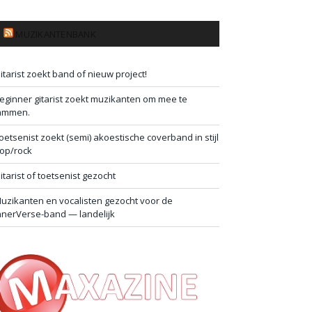
MUZIKANTENBANK
itarist zoekt band of nieuw project!
eginner gitarist zoekt muzikanten om mee te
ammen.
oetsenist zoekt (semi) akoestische coverband in stijl
op/rock
itarist of toetsenist gezocht
uzikanten en vocalisten gezocht voor de
nnerVerse-band — landelijk