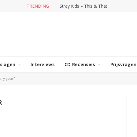
TRENDING
Stray Kids – This & That
rslagen
Interviews
CD Recensies
Prijsvragen
ary year"
R