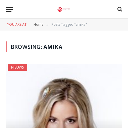
YOU ARE AT:
Home
Posts Tagged "amika"
»
BROWSING:
AMIKA
NIEUWS