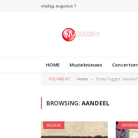
vrijdag, augustus 7
HOME
Muzieknieuws
Concertve
YOU ARE AT:
Home
Posts Tagged "aandeel
»
BROWSING:
AANDEEL
RELEASE
ARTIESTE