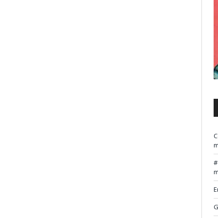
C
m
m
E
G