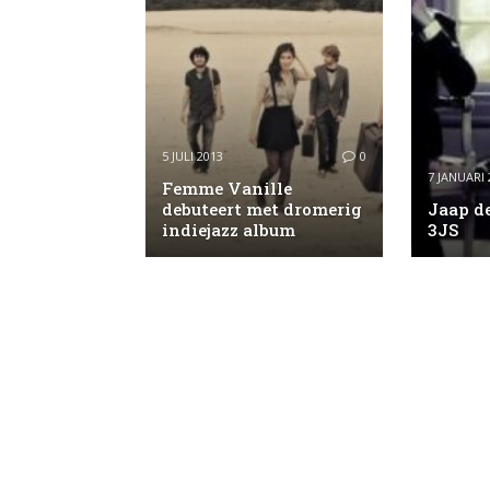
5 JULI 2013
0
7 JANUARI 
Femme Vanille
debuteert met dromerig
Jaap de
indiejazz album
3JS