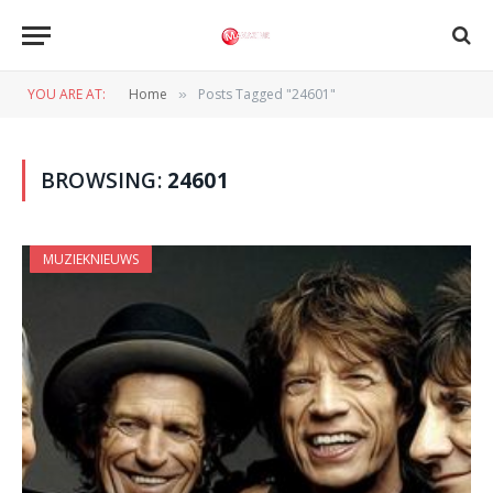
YOU ARE AT:
Home
Posts Tagged "24601"
»
BROWSING:
24601
MUZIEKNIEUWS