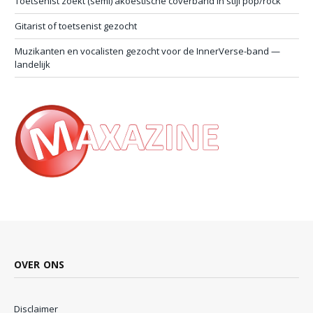
Toetsenist zoekt (semi) akoestische coverband in stijl pop/rock
Gitarist of toetsenist gezocht
Muzikanten en vocalisten gezocht voor de InnerVerse-band —
landelijk
OVER ONS
Disclaimer