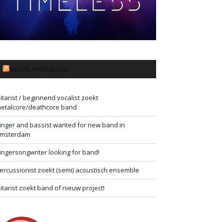
MUZIKANTENBANK
itarist / beginnend vocalist zoekt
etalcore/deathcore band
inger and bassist wanted for new band in
msterdam
ingersongwriter looking for band!
ercussionist zoekt (semi) acoustisch ensemble
itarist zoekt band of nieuw project!