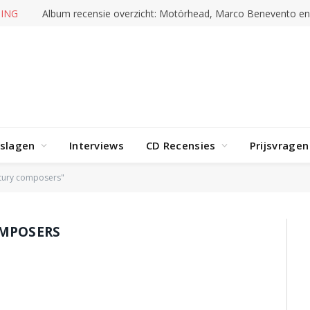
ING
Album recensie overzicht: Motörhead, Marco Benevento e
rslagen
Interviews
CD Recensies
Prijsvragen
ntury composers"
OMPOSERS