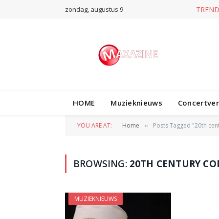
zondag, augustus 9
TREND
HOME
Muzieknieuws
Concertve
YOU ARE AT:
Home
Posts Tagged "20th ce
»
BROWSING:
20TH CENTURY C
MUZIEKNIEUWS