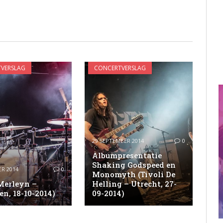
VERSLAG
CONCERTVERSLAG
29 SEPTEMBER 2014
0
Albumpresentatie
Shaking Godspeed en
R 2014
0
Monomyth (Tivoli De
Merleyn –
Helling – Utrecht, 27-
n, 18-10-2014)
09-2014)