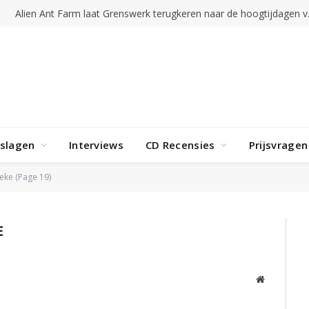
Alien Ant Far
rslagen
Interviews
CD Recensies
Prijsvragen
eke (Page 19)
E
Website