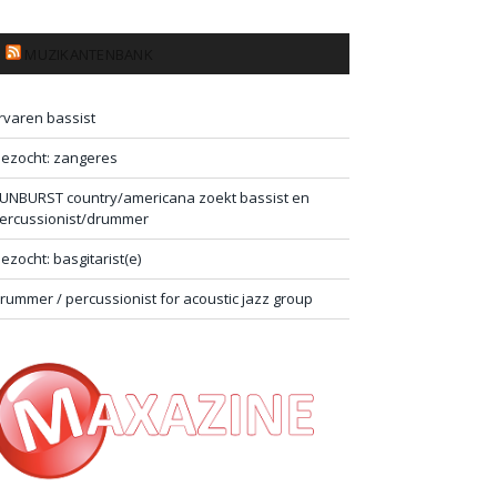
MUZIKANTENBANK
rvaren bassist
ezocht: zangeres
UNBURST country/americana zoekt bassist en
ercussionist/drummer
ezocht: basgitarist(e)
rummer / percussionist for acoustic jazz group