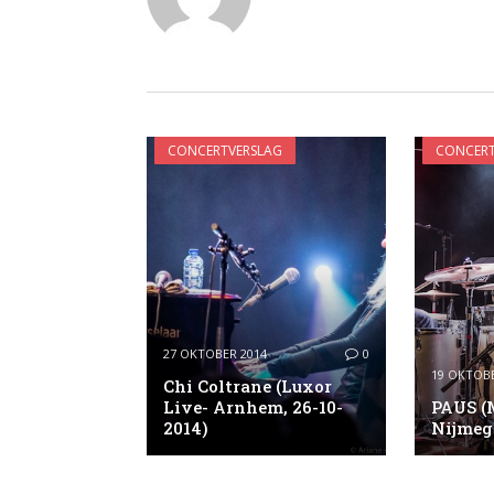
CONCERTVERSLAG
CONCERT
27 OKTOBER 2014
0
19 OKTOBE
Chi Coltrane (Luxor
Live- Arnhem, 26-10-
PAUS (
2014)
Nijmege