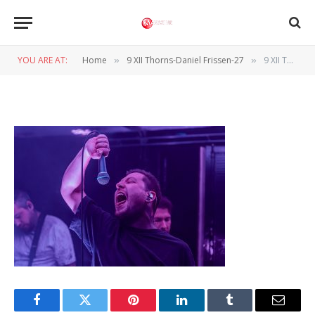
9 XII Thorns-Daniel Frissen-27
YOU ARE AT:
Home
9 XII Thorns-Daniel Frissen-27
9 XII Thorns-Daniel Frissen-27
»
»
BY
DANIËL FRISSEN
26 JANUARI 2025
Facebook
Twitter
Pinterest
LinkedIn
Tumblr
Email