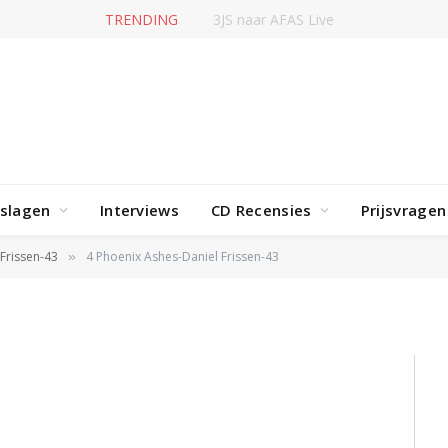
TRENDING
3JS naar AFAS Live
rslagen
Interviews
CD Recensies
Prijsvragen
Daniel Frissen-43
Frissen-43
4 Phoenix Ashes-Daniel Frissen-43
»