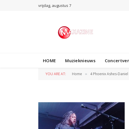
vrijdag, augustus 7
HOME
Muzieknieuws
Concertve
4 Phoenix Ashes-
YOU ARE AT:
Home
4 Phoenix Ashes-Daniel 
»
BY
DANIËL FRISSEN
26 JANUARI 2025