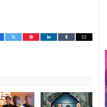
cebook
Twitter
Pinterest
LinkedIn
Tumblr
Email