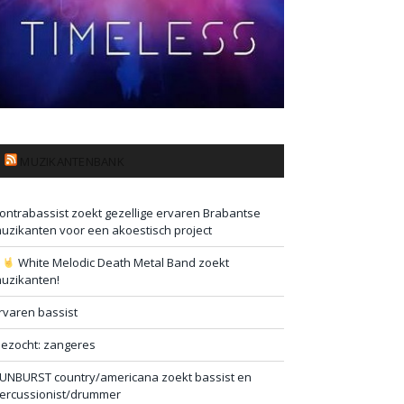
MUZIKANTENBANK
ontrabassist zoekt gezellige ervaren Brabantse
uzikanten voor een akoestisch project
#
White Melodic Death Metal Band zoekt
uzikanten!
rvaren bassist
ezocht: zangeres
UNBURST country/americana zoekt bassist en
ercussionist/drummer