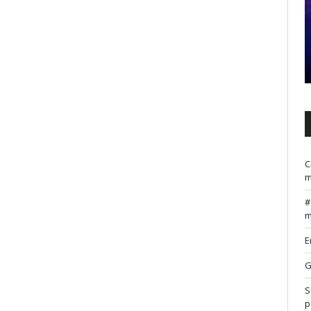
C
m
m
E
G
S
p