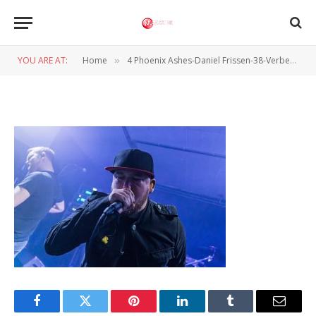
4 Phoenix Ashes-Daniel
Frissen-38-Verbeterd-NR
YOU ARE AT:
Home
4 Phoenix Ashes-Daniel Frissen-38-Verbeterd-NR
»
BY
DANIËL FRISSEN
26 JANUARI 2025
Facebook
Twitter
Pinterest
LinkedIn
Tumblr
Email