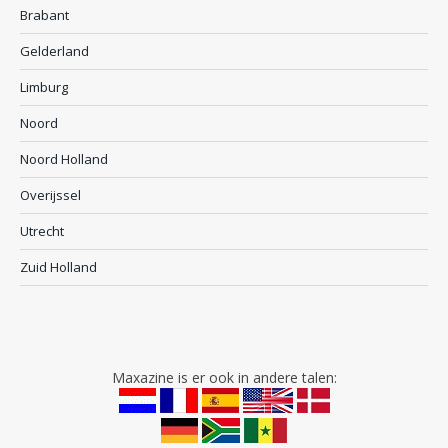
Brabant
Gelderland
Limburg
Noord
Noord Holland
Overijssel
Utrecht
Zuid Holland
Maxazine is er ook in andere talen: