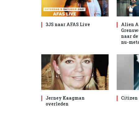
3JS naar AFAS Live
Alien A
Grenswe
naar de
nu-met
Jerney Kaagman
Citizen
overleden