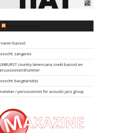
MUZIKANTENBANK
rvaren bassist
ezocht: zangeres
UNBURST country/americana zoekt bassist en
ercussionist/drummer
ezocht: basgitarist(e)
rummer / percussionist for acoustic jazz group