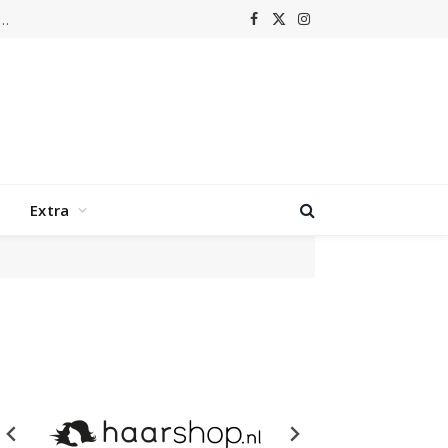
m laat Grenswerk terugkeren naar de hoogtijdagen van nu-metal
Facebook
X
Instagram
(Twitter)
Extra