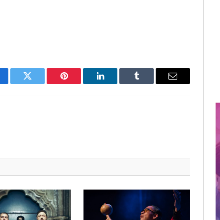
cebook
Twitter
Pinterest
LinkedIn
Tumblr
Email