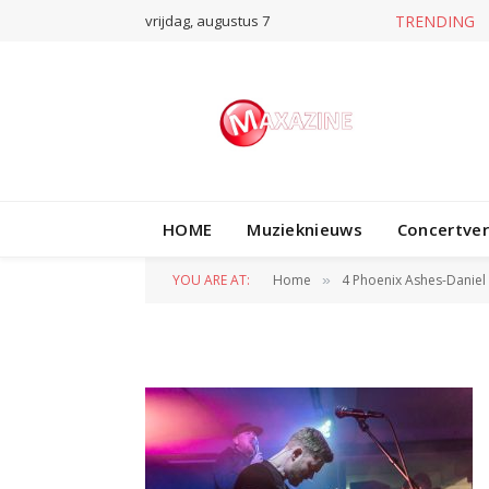
vrijdag, augustus 7
TRENDING
HOME
Muzieknieuws
Concertve
4 Phoenix Ashes-
YOU ARE AT:
Home
4 Phoenix Ashes-Daniel 
»
BY
DANIËL FRISSEN
26 JANUARI 2025