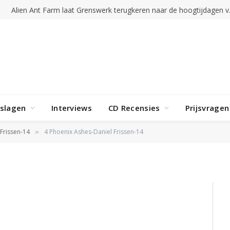
Alien Ant Far
rslagen
Interviews
CD Recensies
Prijsvragen
Daniel Frissen-14
Frissen-14
4 Phoenix Ashes-Daniel Frissen-14
»