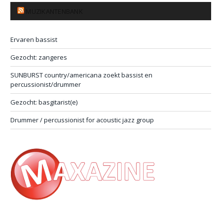
MUZIKANTENBANK
Ervaren bassist
Gezocht: zangeres
SUNBURST country/americana zoekt bassist en
percussionist/drummer
Gezocht: basgitarist(e)
Drummer / percussionist for acoustic jazz group