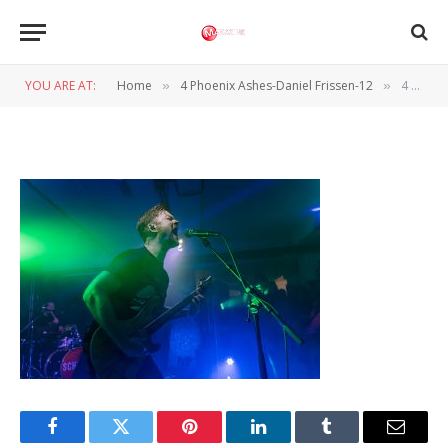
4 Phoenix Ashes-Daniel
Frissen-12
YOU ARE AT:
Home
4 Phoenix Ashes-Daniel Frissen-12
4 Phoenix Ashes-Daniel Frissen-12
»
»
BY
DANIËL FRISSEN
26 JANUARI 2025
Facebook
Twitter
Pinterest
LinkedIn
Tumblr
Email