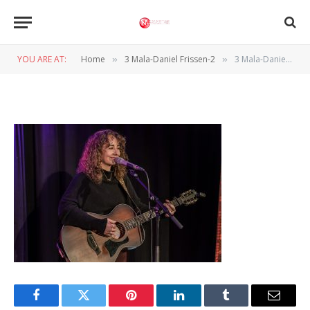
3 Mala-Daniel Frissen-2
YOU ARE AT:
Home
3 Mala-Daniel Frissen-2
3 Mala-Daniel Frissen-2
»
»
BY
DANIËL FRISSEN
26 JANUARI 2025
Facebook
Twitter
Pinterest
LinkedIn
Tumblr
Email