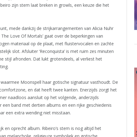
iro zijn stem laat breken in growls, een keuze die het
punt, mede dankzij de strijkarrangementen van Alicia Nuhr
r The Love Of Mortals’ gaat over de beperkingen van
ogen materiaal op de plaat, met fluistervocalen en zachte
stelijk slot. Afsluiter ‘Reconquista’ is met ruim zes minuten
tijl afronden. Dat lukt grotendeels, al verliest het
ting.
ie waarmee Moonspell haar gotische signatuur vasthoudt. De
comfortzone, en dat heeft twee kanten. Enerzijds zorgt het
r naadloos aansluit op het volgende, anderzijds
r een band met dertien albums en een rijke geschiedenis
aar een extra wending niet misstaan.
jk en oprecht album. Ribeiro’s stem is nog altijd het
an melancholie, religieuze symboliek en gotische