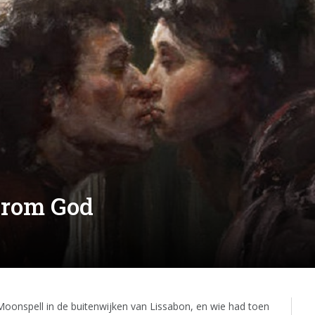
From God
 Moonspell in de buitenwijken van Lissabon, en wie had toen