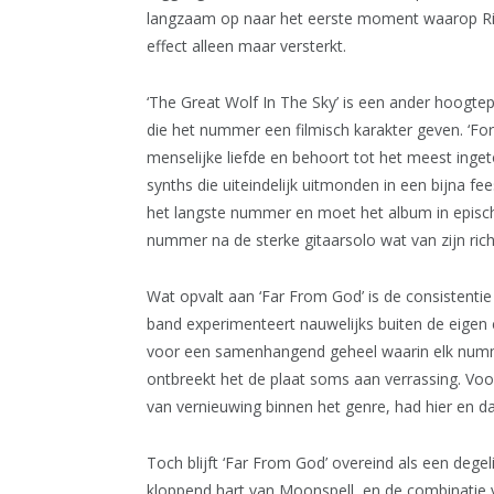
langzaam op naar het eerste moment waarop Ribe
effect alleen maar versterkt.
‘The Great Wolf In The Sky’ is een ander hoogte
die het nummer een filmisch karakter geven. ‘Fo
menselijke liefde en behoort tot het meest inget
synths die uiteindelijk uitmonden in een bijna fee
het langste nummer en moet het album in epische s
nummer na de sterke gitaarsolo wat van zijn rich
Wat opvalt aan ‘Far From God’ is de consistent
band experimenteert nauwelijks buiten de eigen 
voor een samenhangend geheel waarin elk numme
ontbreekt het de plaat soms aan verrassing. Voo
van vernieuwing binnen het genre, had hier en d
Toch blijft ‘Far From God’ overeind als een degeli
kloppend hart van Moonspell, en de combinatie v