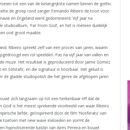
oeien tot een van de belangrijkste namen binnen de gothic
s’ zette de groep rond zanger Fernando Ribeiro de toon voor
inavië en Engeland werd gedomineerd. Vijf jaar na
e studioalbum, ‘Far From God’, en het is meteen duidelijk
hen ooit groot maakte.
nd. Ribeiro spreekt zelf van een proces van jaren, waarin
opgedroogd een rol speelden. Pas na vijf jaar van vallen en
 de muze. Het resultaat is geproduceerd door Jaime Gomez
en Sólstafir, en die signatuur is hoorbaar. Het geluid is
de gladde studiopolish die het genre de afgelopen jaren
bouwt zich langzaam op tot een herkenbaar riff dat de
om God’ is het meest sprekende voorbeeld van waar Ribeiro
rische liefde, geïnspireerd door de film ‘Nosferatu’ van
e toetsen met new wave invloeden en vormt de
een hypnotiserende baslijn van Aires Pereira en bouwt