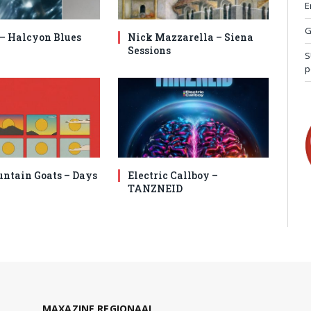
E
G
 – Halcyon Blues
Nick Mazzarella – Siena
Sessions
S
p
ntain Goats – Days
Electric Callboy –
TANZNEID
MAXAZINE REGIONAAL