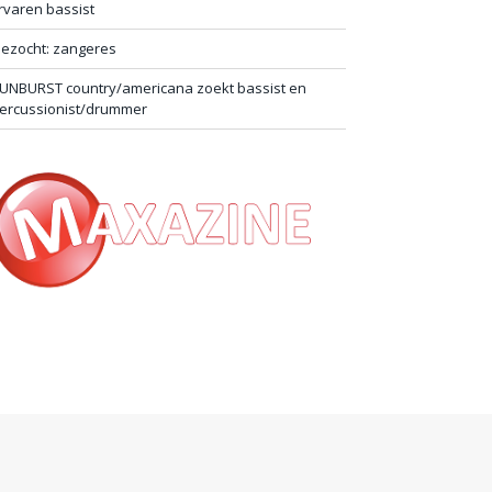
rvaren bassist
ezocht: zangeres
UNBURST country/americana zoekt bassist en
ercussionist/drummer