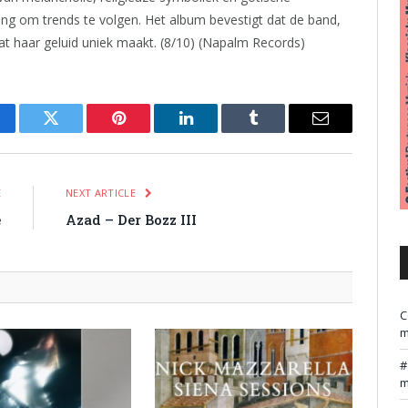
ing om trends te volgen. Het album bevestigt dat de band,
wat haar geluid uniek maakt. (8/10) (Napalm Records)
cebook
Twitter
Pinterest
LinkedIn
Tumblr
Email
E
NEXT ARTICLE
e
Azad – Der Bozz III
C
m
m