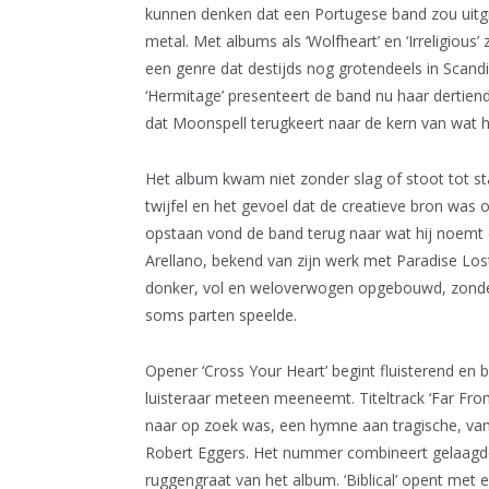
kunnen denken dat een Portugese band zou uitgr
metal. Met albums als ‘Wolfheart’ en ‘Irreligiou
een genre dat destijds nog grotendeels in Scand
‘Hermitage’ presenteert de band nu haar dertiend
dat Moonspell terugkeert naar de kern van wat 
Het album kwam niet zonder slag of stoot tot sta
twijfel en het gevoel dat de creatieve bron was 
opstaan vond de band terug naar wat hij noemt
Arellano, bekend van zijn werk met Paradise Lost 
donker, vol en weloverwogen opgebouwd, zonder 
soms parten speelde.
Opener ‘Cross Your Heart’ begint fluisterend en 
luisteraar meteen meeneemt. Titeltrack ‘Far Fr
naar op zoek was, een hymne aan tragische, vampi
Robert Eggers. Het nummer combineert gelaagd
ruggengraat van het album. ‘Biblical’ opent met 