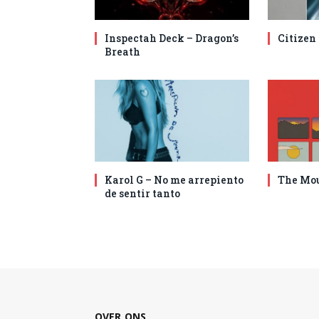
Inspectah Deck – Dragon’s
Citizen
Breath
Karol G – No me arrepiento
The Mou
de sentir tanto
OVER ONS