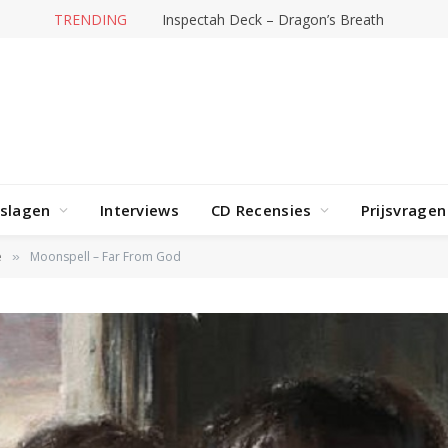
TRENDING
Inspectah Deck – Dragon’s Breath
rslagen
Interviews
CD Recensies
Prijsvragen
e
Moonspell – Far From God
»