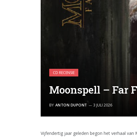
CD RECENSIE
Moonspell – Far 
BY
ANTON DUPONT
3 JULI 2026
Vijfendertig jaar geleden begon het verhaal van