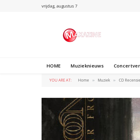
vrijdag, augustus 7
HOME
Muzieknieuws
Concertve
YOU ARE AT:
Home
Muziek
CD Recensi
»
»